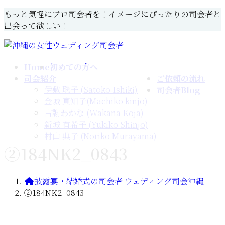
コ
ナ
もっと気軽にプロ司会者を！イメージにぴったりの司会者と
ン
ビ
出会って欲しい！
テ
ゲ
ン
ー
ツ
シ
Home
初めての方へ
へ
ョ
司会紹介
ご依頼の流れ
ス
ン
伊敷 聡子 (Satoko Ishiki)
司会者Blog
キ
に
金城 真知子(Machiko kinjo)
ッ
移
古謝わかな (Wakana Koja)
プ
動
新城 有希子 (Yukiko Shinjo)
村山 典子 (Noriko Murayama)
②184NK2_0843
披露宴・結婚式の司会者 ウェディング司会沖縄
②184NK2_0843