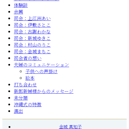
体験談
余興
司会：上江洲あい
司会：伊敷さとこ
司会：古謝わかな
司会：新城ゆきこ
司会：村山のりこ
司会：金城まちこ
司会者の想い
夫婦のコミュニケーション
子供への声掛け
絵本
打ち合わせ
新郎新婦様からのメッセージ
未分類
沖縄式の特徴
演出
金城 真知子