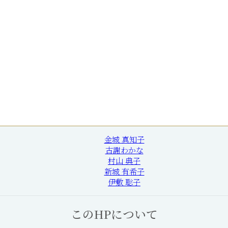
金城 真知子
古謝わかな
村山 典子
新城 有希子
伊敷 聡子
このHPについて