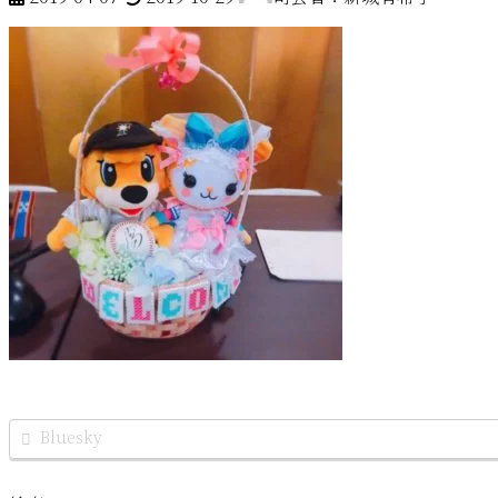
終
更
新
日
時
:
Bluesky