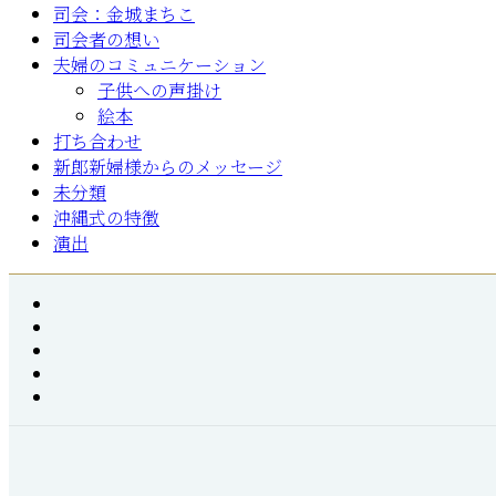
司会：金城まちこ
司会者の想い
夫婦のコミュニケーション
子供への声掛け
絵本
打ち合わせ
新郎新婦様からのメッセージ
未分類
沖縄式の特徴
演出