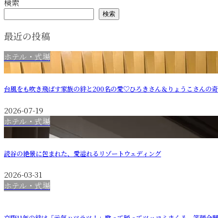
検索
検索
最近の投稿
ホテル・式場
台風をも吹き飛ばす家族の絆と200名の愛♡ひろきさん＆りょうこさんの
2026-07-19
ホテル・式場
読谷の絶景に包まれた、愛溢れるリゾートウェディング
2026-03-31
ホテル・式場
交際11年の絆は「元気ハツラツ！」歌って踊ってツッコミまくる、笑顔全