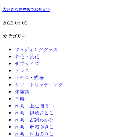
大好きな世界観でお迎え♡
2022-06-02
カテゴリー
ウェディンググッズ
お花・装花
サプライズ
ドレス
ホテル・式場
リゾートウェディング
体験談
余興
司会：上江洲あい
司会：伊敷さとこ
司会：古謝わかな
司会：新城ゆきこ
司会：村山のりこ