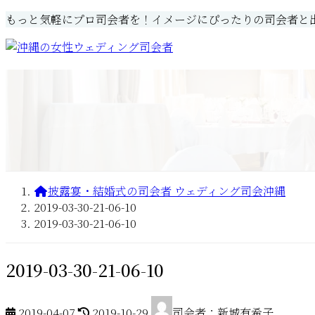
コ
ナ
もっと気軽にプロ司会者を！イメージにぴったりの司会者と
ン
ビ
テ
ゲ
ン
ー
Home
初めての方へ
司会紹介
ツ
シ
伊敷 聡子 (Satoko Ishiki)
へ
ョ
金城 真知子(Machiko kinjo)
ス
ン
古謝わかな (Wakana Koja)
キ
に
新城 有希子 (Yukiko Shinjo)
ッ
移
村山 典子 (Noriko Murayam
プ
動
披露宴・結婚式の司会者 ウェディング司会沖縄
2019-03-30-21-06-10
2019-03-30-21-06-10
2019-03-30-21-06-10
最
2019-04-07
2019-10-29
司会者：新城有希子