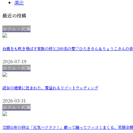
演出
最近の投稿
ホテル・式場
台風をも吹き飛ばす家族の絆と200名の愛♡ひろきさん＆りょうこさんの
2026-07-19
ホテル・式場
読谷の絶景に包まれた、愛溢れるリゾートウェディング
2026-03-31
ホテル・式場
交際11年の絆は「元気ハツラツ！」歌って踊ってツッコミまくる、笑顔全