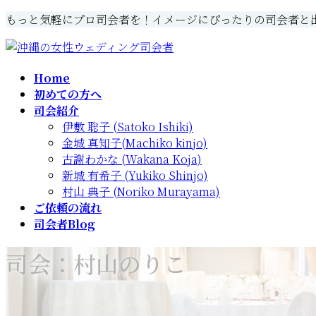
コ
ナ
もっと気軽にプロ司会者を！イメージにぴったりの司会者と
ン
ビ
テ
ゲ
ン
ー
Home
ツ
シ
初めての方へ
へ
ョ
司会紹介
ス
ン
伊敷 聡子 (Satoko Ishiki)
キ
に
金城 真知子(Machiko kinjo)
ッ
移
古謝わかな (Wakana Koja)
プ
動
新城 有希子 (Yukiko Shinjo)
村山 典子 (Noriko Murayama)
ご依頼の流れ
司会者Blog
司会：村山のりこ