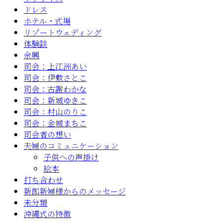
ドレス
ホテル・式場
リゾートウェディング
体験談
余興
司会：上江洲あい
司会：伊敷さとこ
司会：古謝わかな
司会：新城ゆきこ
司会：村山のりこ
司会：金城まちこ
司会者の想い
夫婦のコミュニケーション
子供への声掛け
絵本
打ち合わせ
新郎新婦様からのメッセージ
未分類
沖縄式の特徴