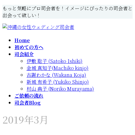
コ
ナ
もっと気軽にプロ司会者を！イメージにぴったりの司会者と
ン
ビ
出会って欲しい！
テ
ゲ
ン
ー
ツ
シ
Home
へ
ョ
初めての方へ
ス
ン
司会紹介
キ
に
伊敷 聡子 (Satoko Ishiki)
ッ
移
金城 真知子(Machiko kinjo)
プ
動
古謝わかな (Wakana Koja)
新城 有希子 (Yukiko Shinjo)
村山 典子 (Noriko Murayama)
ご依頼の流れ
司会者Blog
2019年3月