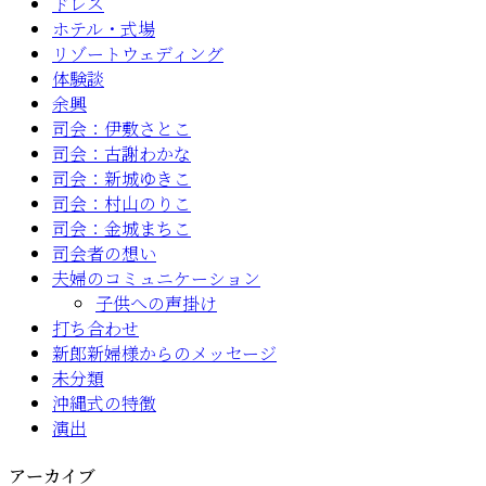
ドレス
ホテル・式場
リゾートウェディング
体験談
余興
司会：伊敷さとこ
司会：古謝わかな
司会：新城ゆきこ
司会：村山のりこ
司会：金城まちこ
司会者の想い
夫婦のコミュニケーション
子供への声掛け
打ち合わせ
新郎新婦様からのメッセージ
未分類
沖縄式の特徴
演出
アーカイブ