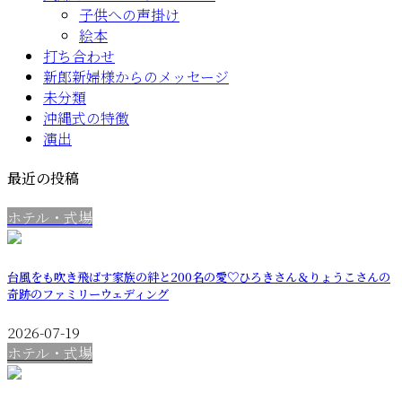
子供への声掛け
絵本
打ち合わせ
新郎新婦様からのメッセージ
未分類
沖縄式の特徴
演出
最近の投稿
ホテル・式場
台風をも吹き飛ばす家族の絆と200名の愛♡ひろきさん＆りょうこさんの
奇跡のファミリーウェディング
2026-07-19
ホテル・式場