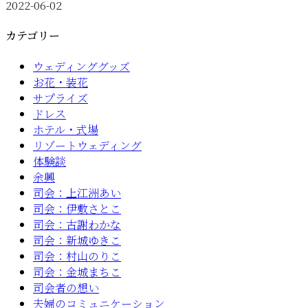
2022-06-02
カテゴリー
ウェディンググッズ
お花・装花
サプライズ
ドレス
ホテル・式場
リゾートウェディング
体験談
余興
司会：上江洲あい
司会：伊敷さとこ
司会：古謝わかな
司会：新城ゆきこ
司会：村山のりこ
司会：金城まちこ
司会者の想い
夫婦のコミュニケーション