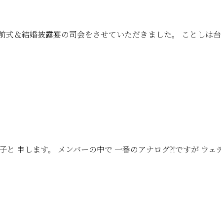
人前式＆結婚披露宴の司会をさせていただきました。 ことしは
山 典子と 申します。 メンバーの中で 一番のアナログ⁈ですが 