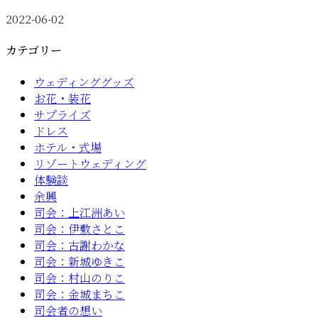
2022-06-02
カテゴリー
ウェディンググッズ
お花・装花
サプライズ
ドレス
ホテル・式場
リゾートウェディング
体験談
余興
司会：上江洲あい
司会：伊敷さとこ
司会：古謝わかな
司会：新城ゆきこ
司会：村山のりこ
司会：金城まちこ
司会者の想い