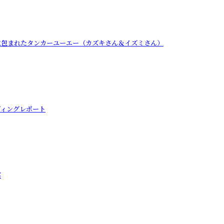
に包まれたタンカーユーエー（カズキさん＆イズミさん）
ディングレポート
宴