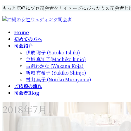
コ
ナ
もっと気軽にプロ司会者を！イメージにぴったりの司会者と
ン
ビ
テ
ゲ
ン
ー
Home
ツ
シ
初めての方へ
へ
ョ
司会紹介
ス
ン
伊敷 聡子 (Satoko Ishiki)
キ
に
金城 真知子(Machiko kinjo)
ッ
移
古謝わかな (Wakana Koja)
プ
動
新城 有希子 (Yukiko Shinjo)
村山 典子 (Noriko Murayama)
ご依頼の流れ
司会者Blog
2018年7月