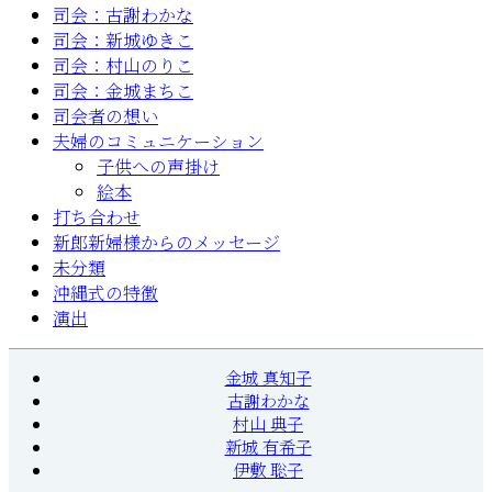
司会：古謝わかな
司会：新城ゆきこ
司会：村山のりこ
司会：金城まちこ
司会者の想い
夫婦のコミュニケーション
子供への声掛け
絵本
打ち合わせ
新郎新婦様からのメッセージ
未分類
沖縄式の特徴
演出
金城 真知子
古謝わかな
村山 典子
新城 有希子
伊敷 聡子