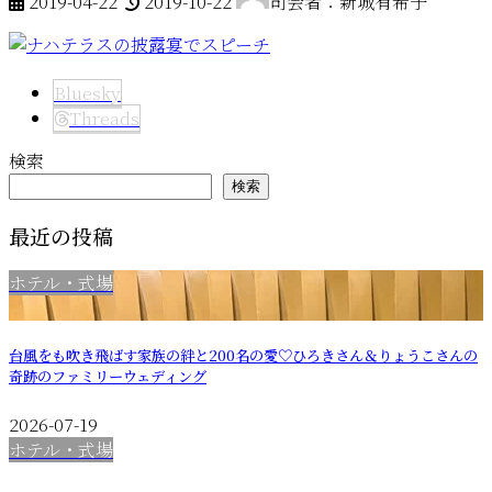
2019-04-22
2019-10-22
司会者：新城有希子
終
更
新
日
Bluesky
時
Threads
:
検索
検索
最近の投稿
ホテル・式場
台風をも吹き飛ばす家族の絆と200名の愛♡ひろきさん＆りょうこさんの
奇跡のファミリーウェディング
2026-07-19
ホテル・式場