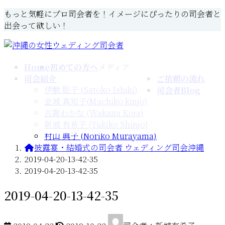
コ
ナ
もっと気軽にプロ司会者を！イメージにぴったりの司会者と
ン
ビ
出会って欲しい！
テ
ゲ
ン
ー
ツ
シ
Home
初めての方へ
メディア
へ
ョ
司会紹介
ご依頼の流れ
ス
ン
伊敷 聡子 (Satoko Ishiki)
司会者Blog
キ
に
金城 真知子(Machiko kinjo)
ッ
移
古謝わかな (Wakana Koja)
プ
動
新城 有希子 (Yukiko Shinjo)
村山 典子 (Noriko Murayama)
披露宴・結婚式の司会者 ウェディング司会沖縄
2019-04-20-13-42-35
2019-04-20-13-42-35
2019-04-20-13-42-35
最