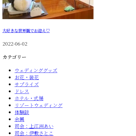
大好きな世界観でお迎え♡
2022-06-02
カテゴリー
ウェディンググッズ
お花・装花
サプライズ
ドレス
ホテル・式場
リゾートウェディング
体験談
余興
司会：上江洲あい
司会：伊敷さとこ