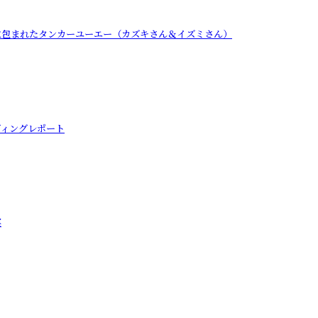
に包まれたタンカーユーエー（カズキさん＆イズミさん）
ディングレポート
宴