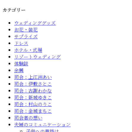
カテゴリー
ウェディンググッズ
お花・装花
サプライズ
ドレス
ホテル・式場
リゾートウェディング
体験談
余興
司会：上江洲あい
司会：伊敷さとこ
司会：古謝わかな
司会：新城ゆきこ
司会：村山のりこ
司会：金城まちこ
司会者の想い
夫婦のコミュニケーション
子供への声掛け