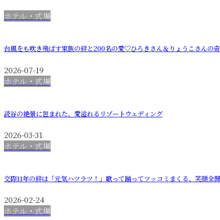
ホテル・式場
台風をも吹き飛ばす家族の絆と200名の愛♡ひろきさん＆りょうこさんの
2026-07-19
ホテル・式場
読谷の絶景に包まれた、愛溢れるリゾートウェディング
2026-03-31
ホテル・式場
交際11年の絆は「元気ハツラツ！」歌って踊ってツッコミまくる、笑顔全
2026-02-24
ホテル・式場