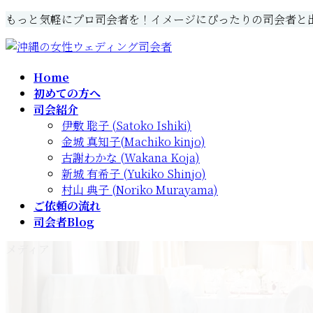
コ
ナ
もっと気軽にプロ司会者を！イメージにぴったりの司会者と
ン
ビ
テ
ゲ
ン
ー
Home
ツ
シ
初めての方へ
へ
ョ
司会紹介
ス
ン
伊敷 聡子 (Satoko Ishiki)
キ
に
金城 真知子(Machiko kinjo)
ッ
移
古謝わかな (Wakana Koja)
プ
動
新城 有希子 (Yukiko Shinjo)
村山 典子 (Noriko Murayama)
ご依頼の流れ
司会者Blog
メディア