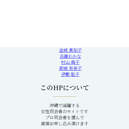
金城 真知子
古謝わかな
村山 典子
新城 有希子
伊敷 聡子
このHPについて
沖縄で活躍する
女性司会者のサイトです
プロ司会者を選んで
直接お申し込み頂けます