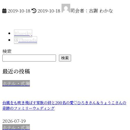
最
2019-10-18
2019-10-18
司会者：古謝 わかな
終
更
新
Bluesky
日
Threads
時
:
検索
検索
最近の投稿
ホテル・式場
台風をも吹き飛ばす家族の絆と200名の愛♡ひろきさん＆りょうこさんの
奇跡のファミリーウェディング
2026-07-19
ホテル・式場