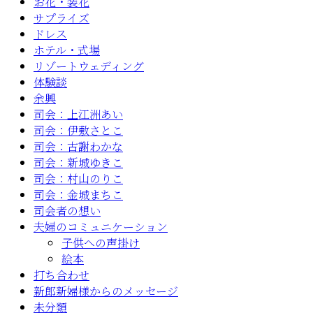
お花・装花
サプライズ
ドレス
ホテル・式場
リゾートウェディング
体験談
余興
司会：上江洲あい
司会：伊敷さとこ
司会：古謝わかな
司会：新城ゆきこ
司会：村山のりこ
司会：金城まちこ
司会者の想い
夫婦のコミュニケーション
子供への声掛け
絵本
打ち合わせ
新郎新婦様からのメッセージ
未分類