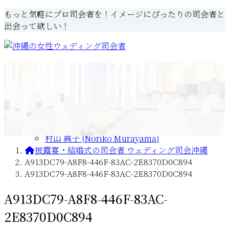
コ
ナ
もっと気軽にプロ司会者を！イメージにぴったりの司会者と
ン
ビ
出会って欲しい！
テ
ゲ
ン
ー
ツ
シ
Home
初めての方へ
メディア
へ
ョ
司会紹介
ご依頼の流れ
ス
ン
伊敷 聡子 (Satoko Ishiki)
司会者Blog
キ
に
金城 真知子(Machiko kinjo)
ッ
移
古謝わかな (Wakana Koja)
プ
動
新城 有希子 (Yukiko Shinjo)
村山 典子 (Noriko Murayama)
披露宴・結婚式の司会者 ウェディング司会沖縄
A913DC79-A8F8-446F-83AC-2E8370D0C894
A913DC79-A8F8-446F-83AC-2E8370D0C894
A913DC79-A8F8-446F-83AC-
2E8370D0C894