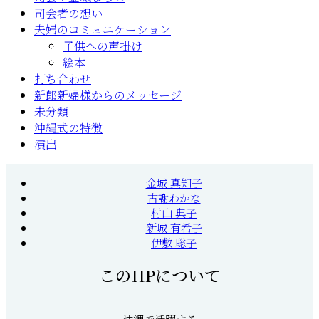
司会者の想い
夫婦のコミュニケーション
子供への声掛け
絵本
打ち合わせ
新郎新婦様からのメッセージ
未分類
沖縄式の特徴
演出
金城 真知子
古謝わかな
村山 典子
新城 有希子
伊敷 聡子
このHPについて