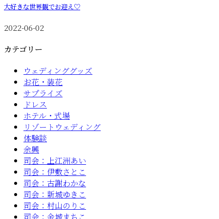
大好きな世界観でお迎え♡
2022-06-02
カテゴリー
ウェディンググッズ
お花・装花
サプライズ
ドレス
ホテル・式場
リゾートウェディング
体験談
余興
司会：上江洲あい
司会：伊敷さとこ
司会：古謝わかな
司会：新城ゆきこ
司会：村山のりこ
司会：金城まちこ