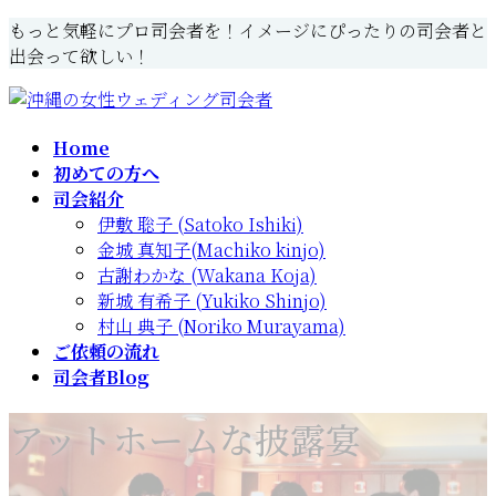
コ
ナ
もっと気軽にプロ司会者を！イメージにぴったりの司会者と
ン
ビ
出会って欲しい！
テ
ゲ
ン
ー
ツ
シ
Home
へ
ョ
初めての方へ
ス
ン
司会紹介
キ
に
伊敷 聡子 (Satoko Ishiki)
ッ
移
金城 真知子(Machiko kinjo)
プ
動
古謝わかな (Wakana Koja)
新城 有希子 (Yukiko Shinjo)
村山 典子 (Noriko Murayama)
ご依頼の流れ
司会者Blog
アットホームな披露宴