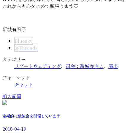
これからも心をこめて頑張ります♡
新城有希子
Bluesky
Threads
カテゴリー
リゾートウェディング
、
司会：新城ゆきこ
、
演出
フォーマット
チャット
前の記事
定期的に勉強会を開催しています
2018-04-19