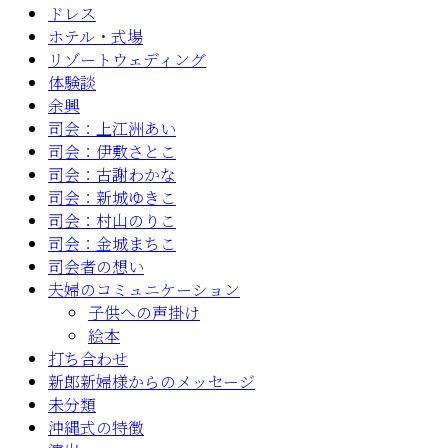
ドレス
ホテル・式場
リゾートウェディング
体験談
余興
司会：上江洲あい
司会：伊敷さとこ
司会：古謝わかな
司会：新城ゆきこ
司会：村山のりこ
司会：金城まちこ
司会者の想い
夫婦のコミュニケーション
子供への声掛け
絵本
打ち合わせ
新郎新婦様からのメッセージ
未分類
沖縄式の特徴