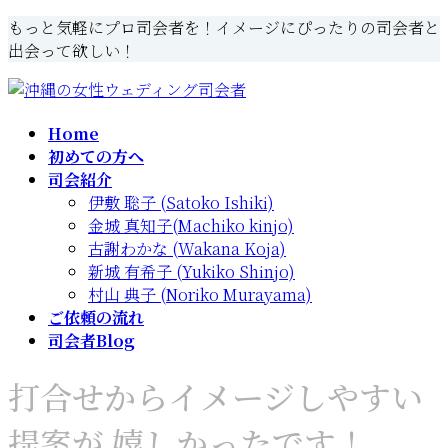
コ
ナ
もっと気軽にプロ司会者を！イメージにぴったりの司会者と
ン
ビ
出会って欲しい！
テ
ゲ
ン
ー
ツ
シ
Home
へ
ョ
初めての方へ
ス
ン
司会紹介
キ
に
伊敷 聡子 (Satoko Ishiki)
ッ
移
金城 真知子(Machiko kinjo)
プ
動
古謝わかな (Wakana Koja)
新城 有希子 (Yukiko Shinjo)
村山 典子 (Noriko Murayama)
ご依頼の流れ
司会者Blog
打合せからイメージしやすい
提案が 嬉しかったです！