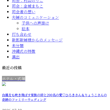
司会：村山のりこ
司会：金城まちこ
司会者の想い
夫婦のコミュニケーション
子供への声掛け
絵本
打ち合わせ
新郎新婦様からのメッセージ
未分類
沖縄式の特徴
演出
最近の投稿
ホテル・式場
台風をも吹き飛ばす家族の絆と200名の愛♡ひろきさん＆りょうこさんの
奇跡のファミリーウェディング