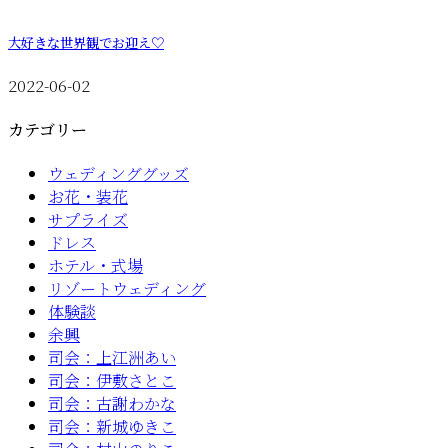
大好きな世界観でお迎え♡
2022-06-02
カテゴリー
ウェディンググッズ
お花・装花
サプライズ
ドレス
ホテル・式場
リゾートウェディング
体験談
余興
司会：上江洲あい
司会：伊敷さとこ
司会：古謝わかな
司会：新城ゆきこ