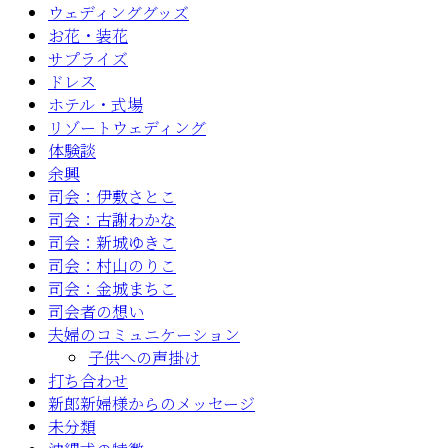
ウェディンググッズ
お花・装花
サプライズ
ドレス
ホテル・式場
リゾートウェディング
体験談
余興
司会：伊敷さとこ
司会：古謝わかな
司会：新城ゆきこ
司会：村山のりこ
司会：金城まちこ
司会者の想い
夫婦のコミュニケーション
子供への声掛け
打ち合わせ
新郎新婦様からのメッセージ
未分類