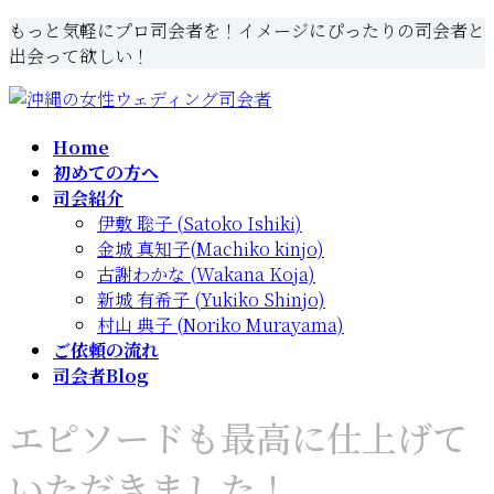
コ
ナ
もっと気軽にプロ司会者を！イメージにぴったりの司会者と
ン
ビ
出会って欲しい！
テ
ゲ
ン
ー
ツ
シ
Home
へ
ョ
初めての方へ
ス
ン
司会紹介
キ
に
伊敷 聡子 (Satoko Ishiki)
ッ
移
金城 真知子(Machiko kinjo)
プ
動
古謝わかな (Wakana Koja)
新城 有希子 (Yukiko Shinjo)
村山 典子 (Noriko Murayama)
ご依頼の流れ
司会者Blog
エピソードも最高に仕上げて
いただきました！