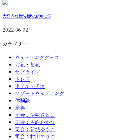
大好きな世界観でお迎え♡
2022-06-02
カテゴリー
ウェディンググッズ
お花・装花
サプライズ
ドレス
ホテル・式場
リゾートウェディング
体験談
余興
司会：伊敷さとこ
司会：古謝わかな
司会：新城ゆきこ
司会：村山のりこ