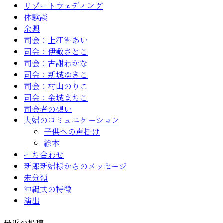
リゾートウェディング
体験談
余興
司会：上江洲あい
司会：伊敷さとこ
司会：古謝わかな
司会：新城ゆきこ
司会：村山のりこ
司会：金城まちこ
司会者の想い
夫婦のコミュニケーション
子供への声掛け
絵本
打ち合わせ
新郎新婦様からのメッセージ
未分類
沖縄式の特徴
演出
最近の投稿