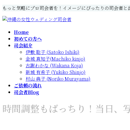
コ
ナ
もっと気軽にプロ司会者を！イメージにぴったりの司会者と
ン
ビ
テ
ゲ
ン
ー
Home
ツ
シ
初めての方へ
へ
ョ
司会紹介
ス
ン
伊敷 聡子 (Satoko Ishiki)
キ
に
金城 真知子(Machiko kinjo)
ッ
移
古謝わかな (Wakana Koja)
プ
動
新城 有希子 (Yukiko Shinjo)
村山 典子 (Noriko Murayama)
ご依頼の流れ
司会者Blog
時間調整もばっちり！当日、