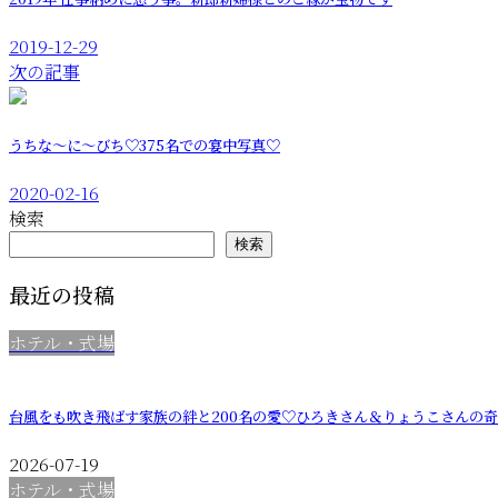
2019-12-29
次の記事
うちな〜に〜びち♡375名での宴中写真♡
2020-02-16
検索
検索
最近の投稿
ホテル・式場
台風をも吹き飛ばす家族の絆と200名の愛♡ひろきさん＆りょうこさんの
2026-07-19
ホテル・式場