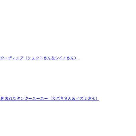
開ウェディング（シュウトさん＆シイノさん）
に包まれたタンカーユーエー（カズキさん＆イズミさん）