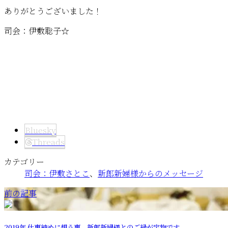
ありがとうございました！
司会：伊敷聡子☆
Bluesky
Threads
カテゴリー
司会：伊敷さとこ
、
新郎新婦様からのメッセージ
前の記事
2019年 仕事納めに想う事。新郎新婦様とのご縁が宝物です