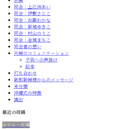
余興
司会：上江洲あい
司会：伊敷さとこ
司会：古謝わかな
司会：新城ゆきこ
司会：村山のりこ
司会：金城まちこ
司会者の想い
夫婦のコミュニケーション
子供への声掛け
絵本
打ち合わせ
新郎新婦様からのメッセージ
未分類
沖縄式の特徴
演出
最近の投稿
ホテル・式場