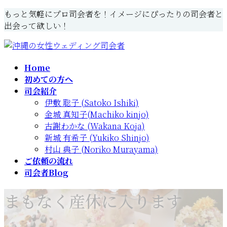
コ
ナ
もっと気軽にプロ司会者を！イメージにぴったりの司会者と
ン
ビ
出会って欲しい！
テ
ゲ
ン
ー
ツ
シ
Home
へ
ョ
初めての方へ
ス
ン
司会紹介
キ
に
伊敷 聡子 (Satoko Ishiki)
ッ
移
金城 真知子(Machiko kinjo)
プ
動
古謝わかな (Wakana Koja)
新城 有希子 (Yukiko Shinjo)
村山 典子 (Noriko Murayama)
ご依頼の流れ
司会者Blog
まもなく産休に入ります