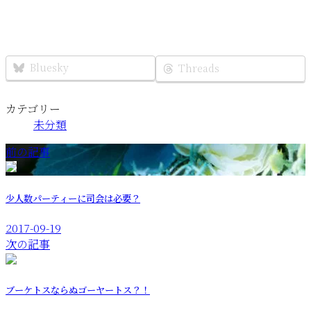
Bluesky
Threads
カテゴリー
未分類
前の記事
少人数パーティーに司会は必要？
2017-09-19
次の記事
ブーケトスならぬゴーヤートス？！