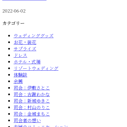
2022-06-02
カテゴリー
ウェディンググッズ
お花・装花
サプライズ
ドレス
ホテル・式場
リゾートウェディング
体験談
余興
司会：伊敷さとこ
司会：古謝わかな
司会：新城ゆきこ
司会：村山のりこ
司会：金城まちこ
司会者の想い
夫婦のコミュニケーション