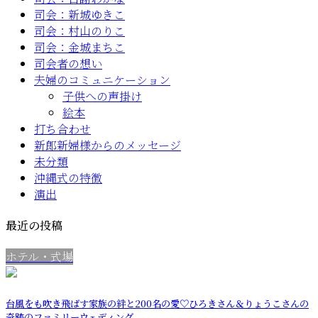
司会：新城ゆきこ
司会：村山のりこ
司会：金城まちこ
司会者の想い
夫婦のコミュニケーション
子供への声掛け
絵本
打ち合わせ
新郎新婦様からのメッセージ
未分類
沖縄式の特徴
演出
最近の投稿
ホテル・式場
台風をも吹き飛ばす家族の絆と200名の愛♡ひろきさん＆りょうこさんの
奇跡のファミリーウェディング