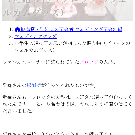
ルカムグッズ）
披露宴・結婚式の司会者 ウェディング司会沖縄
ウェディンググッズ
小学生の甥っ子の思いが詰まった贈り物（ブロックの
ウェルカムグッズ）
ウェルカムコーナーに飾られていた
ブロック
の人形。
新婦さんの
甥御様
が作ってくれたものです。
新婦さんも「ブロックの人形は、大好きな甥っ子が作ってく
れたんです！」と打ち合わせの際、うれしそうに聞かせてく
ださいました。
新婦さんが高校３年生のときにうまれた甥っ子くん。