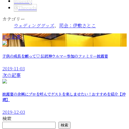
Bluesky
Threads
カテゴリー
ウェディンググッズ
、
司会：伊敷さとこ
前の記事
子供の成長を願って♡ 伝統神ウルマー参加のファミリー披露宴
2019-11-03
次の記事
披露宴の余興にプロを呼んでゲストを楽しませたい！おすすめを紹介【沖
縄】
2019-12-03
検索
検索