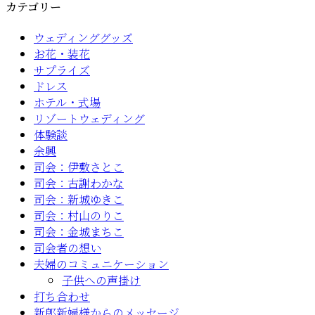
カテゴリー
ウェディンググッズ
お花・装花
サプライズ
ドレス
ホテル・式場
リゾートウェディング
体験談
余興
司会：伊敷さとこ
司会：古謝わかな
司会：新城ゆきこ
司会：村山のりこ
司会：金城まちこ
司会者の想い
夫婦のコミュニケーション
子供への声掛け
打ち合わせ
新郎新婦様からのメッセージ