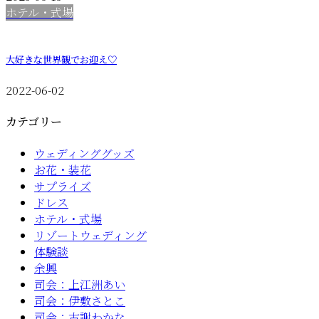
ホテル・式場
大好きな世界観でお迎え♡
2022-06-02
カテゴリー
ウェディンググッズ
お花・装花
サプライズ
ドレス
ホテル・式場
リゾートウェディング
体験談
余興
司会：上江洲あい
司会：伊敷さとこ
司会：古謝わかな