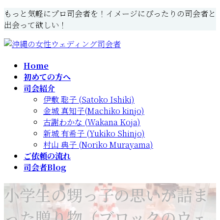
コ
ナ
もっと気軽にプロ司会者を！イメージにぴったりの司会者と
ン
ビ
出会って欲しい！
テ
ゲ
ン
ー
ツ
シ
Home
へ
ョ
初めての方へ
ス
ン
司会紹介
キ
に
伊敷 聡子 (Satoko Ishiki)
ッ
移
金城 真知子(Machiko kinjo)
プ
動
古謝わかな (Wakana Koja)
新城 有希子 (Yukiko Shinjo)
村山 典子 (Noriko Murayama)
ご依頼の流れ
司会者Blog
小学生の甥っ子の思いが詰ま
った贈り物（ブロックのウェ