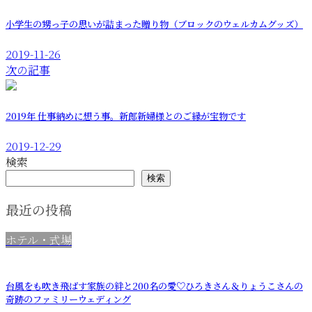
小学生の甥っ子の思いが詰まった贈り物（ブロックのウェルカムグッズ）
2019-11-26
次の記事
2019年 仕事納めに想う事。新郎新婦様とのご縁が宝物です
2019-12-29
検索
検索
最近の投稿
ホテル・式場
台風をも吹き飛ばす家族の絆と200名の愛♡ひろきさん＆りょうこさんの
奇跡のファミリーウェディング