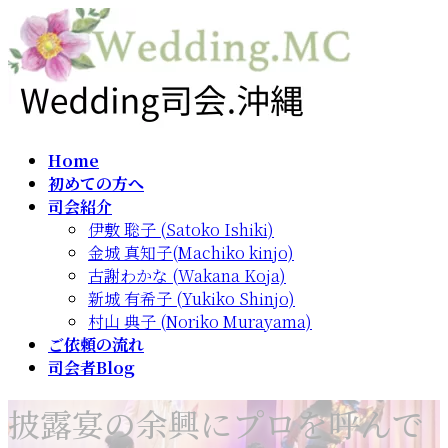
コ
ナ
ン
ビ
テ
ゲ
ン
ー
ツ
シ
へ
ョ
ス
ン
Home
キ
に
初めての方へ
ッ
移
司会紹介
プ
動
伊敷 聡子 (Satoko Ishiki)
金城 真知子(Machiko kinjo)
古謝わかな (Wakana Koja)
新城 有希子 (Yukiko Shinjo)
村山 典子 (Noriko Murayama)
ご依頼の流れ
司会者Blog
披露宴の余興にプロを呼んで