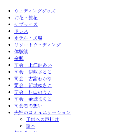
ウェディンググッズ
お花・装花
サプライズ
ドレス
ホテル・式場
リゾートウェディング
体験談
余興
司会：上江洲あい
司会：伊敷さとこ
司会：古謝わかな
司会：新城ゆきこ
司会：村山のりこ
司会：金城まちこ
司会者の想い
夫婦のコミュニケーション
子供への声掛け
絵本