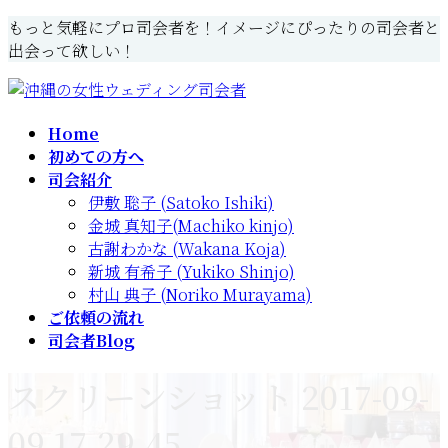
コ
ナ
もっと気軽にプロ司会者を！イメージにぴったりの司会者と
ン
ビ
出会って欲しい！
テ
ゲ
ン
ー
ツ
シ
Home
へ
ョ
初めての方へ
ス
ン
司会紹介
キ
に
伊敷 聡子 (Satoko Ishiki)
ッ
移
金城 真知子(Machiko kinjo)
プ
動
古謝わかな (Wakana Koja)
新城 有希子 (Yukiko Shinjo)
村山 典子 (Noriko Murayama)
ご依頼の流れ
司会者Blog
スクリーンショット 2017-09-
09 17.29.45