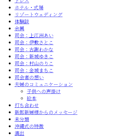
ドレス
ホテル・式場
リゾートウェディング
体験談
余興
司会：上江洲あい
司会：伊敷さとこ
司会：古謝わかな
司会：新城ゆきこ
司会：村山のりこ
司会：金城まちこ
司会者の想い
夫婦のコミュニケーション
子供への声掛け
絵本
打ち合わせ
新郎新婦様からのメッセージ
未分類
沖縄式の特徴
演出